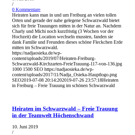
/
0 Kommentare
Heiraten kann man in und um Freiburg an vielen tollen
Orten und gerade der nahe gelegene Schwarzwald bietet
sich für freie Trauungen mitten in der Natur an. Nachdem
Charly und Michi noch kurzfristig (3 Wochen vor der
Hochzeit) die Location wechseln mussten, fanden sie
dank Familie und Freunden dieses schöne Fleckchen Erde
mitten im Schwarzwald.
https://nadjaosieka.de/wp-
content/uploads/2019/07/Heiraten-Freiburg-
Schwarzwald-Kirchzarten-FreieTrauung-117-von-136.jpg
1000
1500
SEO
https://nadjaosieka.de/wp-
content/uploads/2017/11/Nadja_Osieka-Hauptlogo.png
SEO
2019-07-08 20:14:20
2019-07-26 23:57:18
Heiraten
in Freiburg – Freie Trauung im schönen Schwarzwald
Heiraten im Schwarzwald – Freie Trauung
in der Teamwelt Höchenschwand
10. Juni 2019
/