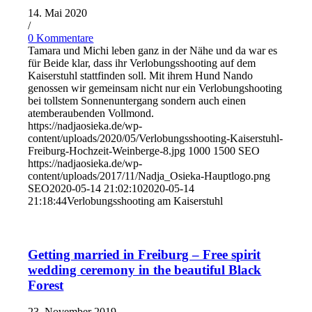
14. Mai 2020
/
0 Kommentare
Tamara und Michi leben ganz in der Nähe und da war es
für Beide klar, dass ihr Verlobungsshooting auf dem
Kaiserstuhl stattfinden soll. Mit ihrem Hund Nando
genossen wir gemeinsam nicht nur ein Verlobungshooting
bei tollstem Sonnenuntergang sondern auch einen
atemberaubenden Vollmond.
https://nadjaosieka.de/wp-
content/uploads/2020/05/Verlobungsshooting-Kaiserstuhl-
Freiburg-Hochzeit-Weinberge-8.jpg
1000
1500
SEO
https://nadjaosieka.de/wp-
content/uploads/2017/11/Nadja_Osieka-Hauptlogo.png
SEO
2020-05-14 21:02:10
2020-05-14
21:18:44
Verlobungsshooting am Kaiserstuhl
Getting married in Freiburg – Free spirit
wedding ceremony in the beautiful Black
Forest
23. November 2019