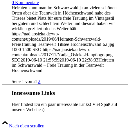
0 Kommentare
Heiraten kann man im Schwarzwald ja an vielen schönen
Orten aber die Teamwelt in Höchenschwand nahe des
Titisees bietet Platz für eure freie Trauung im Vintagestil
bei gutem und schlechtem Wetter und diesmal haben wir
wirklich gezittert ob das Wetter hält.
https://nadjaosieka.de/wp-
content/uploads/2019/06/Heiraten-Schwarzwald-
FreieTrauung-Teamwelt-Titisee-Höchenschwand-62.jpg
1000
1500
SEO
https://nadjaosieka.de/wp-
content/uploads/2017/11/Nadja_Osieka-Hauptlogo.png
SEO
2019-06-10 21:55:59
2019-06-10 22:38:33
Heiraten
im Schwarzwald – Freie Trauung in der Teamwelt
Höchenschwand
Seite 1 von 2
1
2
Interessante Links
Hier findest Du ein paar interessante Links! Viel Spaß auf
unserer Website :)
Nach oben scrollen