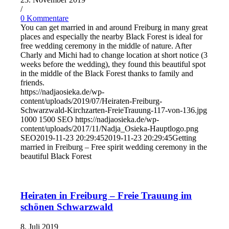
/
0 Kommentare
You can get married in and around Freiburg in many great
places and especially the nearby Black Forest is ideal for
free wedding ceremony in the middle of nature. After
Charly and Michi had to change location at short notice (3
weeks before the wedding), they found this beautiful spot
in the middle of the Black Forest thanks to family and
friends.
https://nadjaosieka.de/wp-
content/uploads/2019/07/Heiraten-Freiburg-
Schwarzwald-Kirchzarten-FreieTrauung-117-von-136.jpg
1000
1500
SEO
https://nadjaosieka.de/wp-
content/uploads/2017/11/Nadja_Osieka-Hauptlogo.png
SEO
2019-11-23 20:29:45
2019-11-23 20:29:45
Getting
married in Freiburg – Free spirit wedding ceremony in the
beautiful Black Forest
Heiraten in Freiburg – Freie Trauung im
schönen Schwarzwald
8. Juli 2019