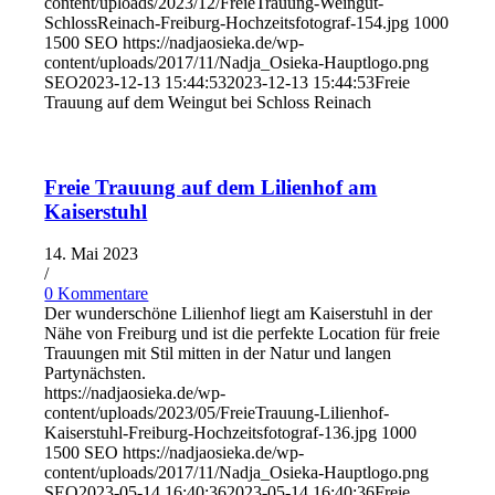
content/uploads/2023/12/FreieTrauung-Weingut-
SchlossReinach-Freiburg-Hochzeitsfotograf-154.jpg
1000
1500
SEO
https://nadjaosieka.de/wp-
content/uploads/2017/11/Nadja_Osieka-Hauptlogo.png
SEO
2023-12-13 15:44:53
2023-12-13 15:44:53
Freie
Trauung auf dem Weingut bei Schloss Reinach
Freie Trauung auf dem Lilienhof am
Kaiserstuhl
14. Mai 2023
/
0 Kommentare
Der wunderschöne Lilienhof liegt am Kaiserstuhl in der
Nähe von Freiburg und ist die perfekte Location für freie
Trauungen mit Stil mitten in der Natur und langen
Partynächsten.
https://nadjaosieka.de/wp-
content/uploads/2023/05/FreieTrauung-Lilienhof-
Kaiserstuhl-Freiburg-Hochzeitsfotograf-136.jpg
1000
1500
SEO
https://nadjaosieka.de/wp-
content/uploads/2017/11/Nadja_Osieka-Hauptlogo.png
SEO
2023-05-14 16:40:36
2023-05-14 16:40:36
Freie