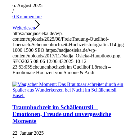
6. August 2025
/
0 Kommentare
Weiterlesen
https://nadjaosieka.de/wp-
content/uploads/2025/08/FreieTrauung-Quellhof-
Loerrach-Scheunenhochzeit-Hochzeitsfotografin-114.jpg
1000
1500
SEO
https://nadjaosieka.de/wp-
content/uploads/2017/11/Nadja_Osieka-Hauptlogo.png
SEO
2025-08-06 12:06:43
2025-10-12
23:53:05
Scheunenhochzeit im Quellhof Lörrach –
Emotionale Hochzeit von Simone & Andi
Traumhochzeit im Schällenursli –
Emotionen, Freude und unvergessliche
Momente
22. Januar 2025
/