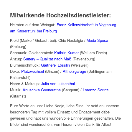
Mitwirkende Hochzeitsdienstleister:
Heiraten auf dem Weingut:
Franz Kellerwirtschaft in Vogtsburg
am Kaiserstuhl bei Freiburg
Kleid (Marke / Gekauft bei): Chic Nostalgia /
Moda Sposa
(Freiburg)
Schmuck: Goldschmiede
Kathrin Kumar
(Weil am Rhein)
Anzug:
Suitery – Qualität nach Maß
(Ravensburg)
Blumenschmuck:
Gärtnerei Lösslin
(Weisweil)
Deko:
Platzwechsel
(Binzen) /
Altholzgarage
(Bahlingen am
Kaiserstuhl)
Haare & Makeup:
Julia von Luisenthal
Musik:
Anuschka Gooneratne
(Sängerin) /
Lorenzo Scrinzi
(Gitarrist)
Eure Worte an uns: Liebe Nadja, liebe Sina, ihr seid an unserem
besonderen Tag mit vollem Einsatz und Engagement dabei
gewesen und habt uns wundervolle Erinnerungen geschaffen. Die
Bilder sind wunderschön, von Herzen vielen Dank für Alles!