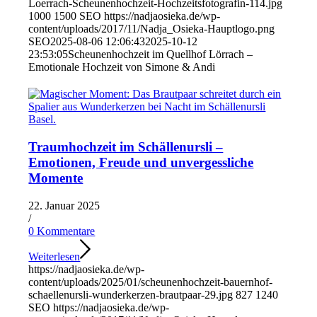
Loerrach-Scheunenhochzeit-Hochzeitsfotografin-114.jpg
1000
1500
SEO
https://nadjaosieka.de/wp-
content/uploads/2017/11/Nadja_Osieka-Hauptlogo.png
SEO
2025-08-06 12:06:43
2025-10-12
23:53:05
Scheunenhochzeit im Quellhof Lörrach –
Emotionale Hochzeit von Simone & Andi
Traumhochzeit im Schällenursli –
Emotionen, Freude und unvergessliche
Momente
22. Januar 2025
/
0 Kommentare
Weiterlesen
https://nadjaosieka.de/wp-
content/uploads/2025/01/scheunenhochzeit-bauernhof-
schaellenursli-wunderkerzen-brautpaar-29.jpg
827
1240
SEO
https://nadjaosieka.de/wp-