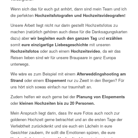
Wenn sich das für euch gut anhört, dann sind mein Team und ich
die perfekten
Hochzeitsfotografen und Hochzeitsvideografen!
Unsere Arbeit liegt nicht nur darin gestellt Hochzeitsfotos zu
machen (natürlich gehören auch diese für die Danksagungskarten
dazu) aber
wir begleiten euch den ganzen Tag
und
erzählen
somit
eure einzigartige Liebesgeschichte
mit unseren
Hochzeitsfotos
oder auch einem
Hochzeitsvideo
, da wir das
Reisen lieben sind wir für unsere Braupaare in ganz Europa
unterwegs.
Wie wäre es zum Beispiel mit einem
Afterweddingshooting am
Strand
oder einem
Elopement
nur zu Zweit in den Bergen? Für
uns hört sich sowas einfach nur traumhaft an.
Zudem helfen wir euch gerne bei der
Planung von Elopements
oder
kleinen Hochzeiten bis zu 20 Personen.
Mein Anspruch liegt darin, dass Ihr eure Fotos auch noch zur
goldenen Hochzeit gerne betrachtet und an die ersten Tage der
Verliebtheit zurückdenkt und sie euch ein Lächeln in eure
Gesichter zaubern, ihr sollt die Emotionen spüren, die eure