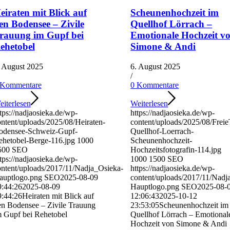
eiraten mit Blick auf
Scheunenhochzeit im
en Bodensee – Zivile
Quellhof Lörrach –
rauung im Gupf bei
Emotionale Hochzeit v
ehetobel
Simone & Andi
. August 2025
6. August 2025
/
 Kommentare
0 Kommentare
iterlesen
Weiterlesen
tps://nadjaosieka.de/wp-
https://nadjaosieka.de/wp-
ntent/uploads/2025/08/Heiraten-
content/uploads/2025/08/Frei
odensee-Schweiz-Gupf-
Quellhof-Loerrach-
ehetobel-Berge-116.jpg
1000
Scheunenhochzeit-
500
SEO
Hochzeitsfotografin-114.jpg
tps://nadjaosieka.de/wp-
1000
1500
SEO
ontent/uploads/2017/11/Nadja_Osieka-
https://nadjaosieka.de/wp-
auptlogo.png
SEO
2025-08-09
content/uploads/2017/11/Nadj
9:44:26
2025-08-09
Hauptlogo.png
SEO
2025-08-
9:44:26
Heiraten mit Blick auf
12:06:43
2025-10-12
en Bodensee – Zivile Trauung
23:53:05
Scheunenhochzeit im
m Gupf bei Rehetobel
Quellhof Lörrach – Emotional
Hochzeit von Simone & Andi