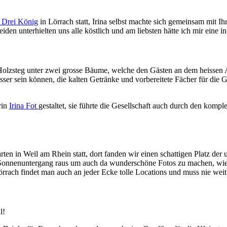
 Drei König
in Lörrach statt, Irina selbst machte sich gemeinsam mit Ih
en unterhielten uns alle köstlich und am liebsten hätte ich mir eine i
lzsteg unter zwei grosse Bäume, welche den Gästen an dem heissen A
besser sein können, die kalten Getränke und vorbereitete Fächer für die
rin
Irina Fot
gestaltet, sie führte die Gesellschaft auch durch den komple
ten in Weil am Rhein statt, dort fanden wir einen schattigen Platz der
nnenuntergang raus um auch da wunderschöne Fotos zu machen, wie ihr
rrach findet man auch an jeder Ecke tolle Locations und muss nie weit
l!