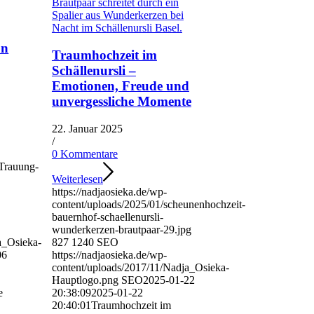
on
Traumhochzeit im
Schällenursli –
Emotionen, Freude und
unvergessliche Momente
22. Januar 2025
/
0 Kommentare
eTrauung-
Weiterlesen
https://nadjaosieka.de/wp-
content/uploads/2025/01/scheunenhochzeit-
bauernhof-schaellenursli-
wunderkerzen-brautpaar-29.jpg
a_Osieka-
827
1240
SEO
06
https://nadjaosieka.de/wp-
content/uploads/2017/11/Nadja_Osieka-
Hauptlogo.png
SEO
2025-01-22
e
20:38:09
2025-01-22
20:40:01
Traumhochzeit im