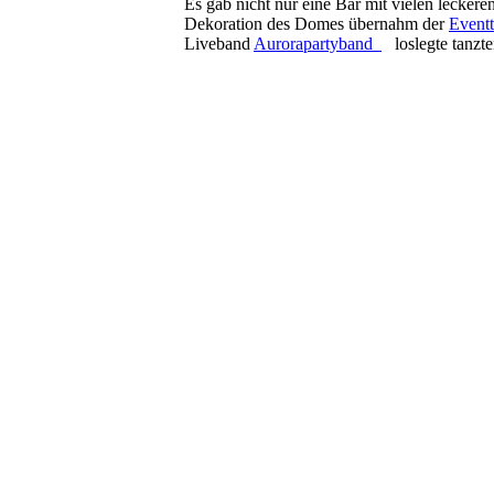
Es gab nicht nur eine Bar mit vielen leckere
Dekoration des Domes übernahm der
Event
Liveband
Aurorapartyband
loslegte tanzten