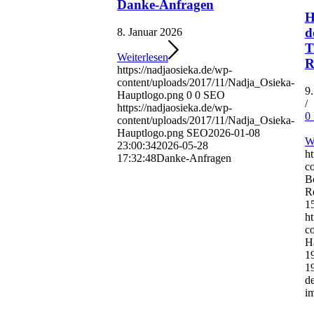
Danke-Anfragen
H
d
8. Januar 2026
T
Weiterlesen
R
https://nadjaosieka.de/wp-
content/uploads/2017/11/Nadja_Osieka-
9
Hauptlogo.png
0
0
SEO
/
https://nadjaosieka.de/wp-
0
content/uploads/2017/11/Nadja_Osieka-
Hauptlogo.png
SEO
2026-01-08
We
23:00:34
2026-05-28
ht
17:32:48
Danke-Anfragen
co
B
R
1
ht
c
H
1
1
d
i