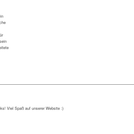
in
lche
ür
sein
itete
nks! Viel Spaß auf unserer Website :)