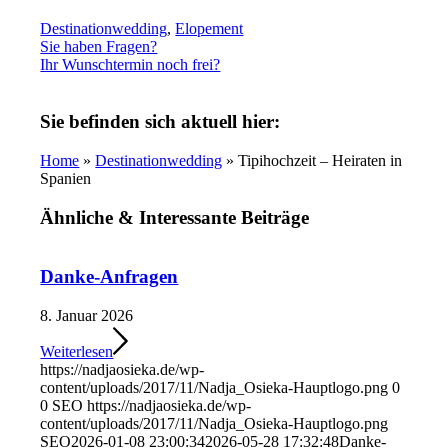
Destinationwedding
,
Elopement
Sie haben Fragen?
Ihr Wunschtermin noch frei?
Sie befinden sich aktuell hier:
Home
»
Destinationwedding
» Tipihochzeit – Heiraten in
Spanien
Ähnliche
&
Interessante Beiträge
Danke-Anfragen
8. Januar 2026
Weiterlesen
https://nadjaosieka.de/wp-
content/uploads/2017/11/Nadja_Osieka-Hauptlogo.png
0
0
SEO
https://nadjaosieka.de/wp-
content/uploads/2017/11/Nadja_Osieka-Hauptlogo.png
SEO
2026-01-08 23:00:34
2026-05-28 17:32:48
Danke-