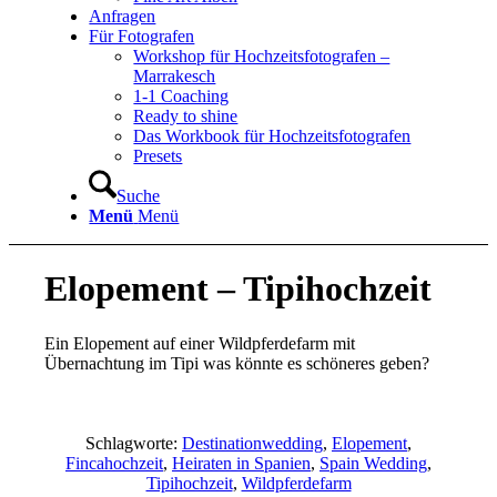
Anfragen
Für Fotografen
Workshop für Hochzeitsfotografen –
Marrakesch
1-1 Coaching
Ready to shine
Das Workbook für Hochzeitsfotografen
Presets
Suche
Menü
Menü
Elopement – Tipihochzeit
Ein Elopement auf einer Wildpferdefarm mit
Übernachtung im Tipi was könnte es schöneres geben?
Schlagworte:
Destinationwedding
,
Elopement
,
Fincahochzeit
,
Heiraten in Spanien
,
Spain Wedding
,
Tipihochzeit
,
Wildpferdefarm