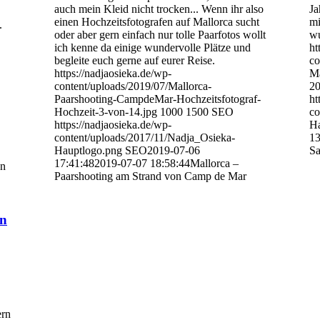
auch mein Kleid nicht trocken... Wenn ihr also
Ja
einen Hochzeitsfotografen auf Mallorca sucht
mi
.
oder aber gern einfach nur tolle Paarfotos wollt
wu
ich kenne da einige wundervolle Plätze und
ht
begleite euch gerne auf eurer Reise.
co
https://nadjaosieka.de/wp-
Ma
content/uploads/2019/07/Mallorca-
20
Paarshooting-CampdeMar-Hochzeitsfotograf-
ht
Hochzeit-3-von-14.jpg
1000
1500
SEO
co
https://nadjaosieka.de/wp-
Ha
content/uploads/2017/11/Nadja_Osieka-
13
Hauptlogo.png
SEO
2019-07-06
Sa
17:41:48
2019-07-07 18:58:44
Mallorca –
on
Paarshooting am Strand von Camp de Mar
en
ern