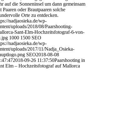
hr auf die Sonneninsel um dann gemeinsam
t Paaren oder Brautpaaren solche
ndervolle Orte zu entdecken.
tps://nadjaosieka.de/wp-
ntent/uploads/2018/08/Paarshooting-
llorca-Sant-Elm-Hochzeitsfotograf-6-von-
.jpg
1000
1500
SEO
tps://nadjaosieka.de/wp-
ntent/uploads/2017/11/Nadja_Osieka-
uptlogo.png
SEO
2018-08-08
:47:47
2018-09-26 11:37:50
Paarshooting in
nt Elm – Hochzeitsfotograf auf Mallorca