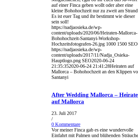
auf einer Finca geben wollt oder aber eine
kleine Bohohochzeit nur zu zweit am Strand
Es ist euer Tag und ihr bestimmt wie dieser
sein soll!
https://nadjaosieka.de/wp-
content/uploads/2020/06/Heiraten-Mallorca-
Bohohochzeit-Santanyi-Workshop-
Hochzeitsfotografen-26.jpg
1000
1500
SEO
https://nadjaosieka.de/wp-
content/uploads/2017/11/Nadja_Osieka-
Hauptlogo.png
SEO
2020-06-24
21:35:35
2020-06-24 21:41:28
Heiraten auf
Mallorca – Bohohochzeit an den Klippen v
Santanyi
After Wedding Mallorca – Heirat
auf Mallorca
23. Juli 2017
/
0 Kommentare
Vor meiner Finca gab es eine wundervolle
Einfahrt mit Palmen und blühenden Sträuch