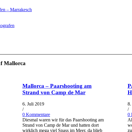
fen – Marrakesch
tografen
uf Mallorca
Mallorca – Paarshooting am
P
Strand von Camp de Mar
H
6. Juli 2019
8.
/
/
0 Kommentare
0
Diesmal waren wir für das Paarshooting am
Al
Strand von Camp de Mar und hatten dort
wo
wirklich mega viel Spass im Meer, da blieb
zu