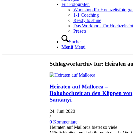
Für Fotografen
Workshop für Hochzeitsfotogra
1-1 Coaching
Ready to shine
Das Workbook für Hochzeitsfo
Presets
Suche
Menü
Menü
Schlagwortarchiv für:
Heiraten a
Heiraten auf Mallorca –
Bohohochzeit an den Klippen von
Santanyi
24. Juni 2020
/
0 Kommentare
Heiraten auf Mallorca bietet so viele
Möglichkeiten, egal ob ihr euch das Ja-Wort