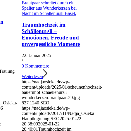
on
Traumhochzeit im
Schällenursli –
Emotionen, Freude und
unvergessliche Momente
22. Januar 2025
/
0 Kommentare
eTrauung-
Weiterlesen
https://nadjaosieka.de/wp-
content/uploads/2025/01/scheunenhochzeit-
bauernhof-schaellenursli-
wunderkerzen-brautpaar-29.jpg
a_Osieka-
827
1240
SEO
06
https://nadjaosieka.de/wp-
content/uploads/2017/11/Nadja_Osieka-
Hauptlogo.png
SEO
2025-01-22
e
20:38:09
2025-01-22
20:40:01
Traumhochzeit im