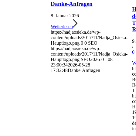
Danke-Anfragen
H
d
8. Januar 2026
T
Weiterlesen
R
https://nadjaosieka.de/wp-
content/uploads/2017/11/Nadja_Osieka-
9
Hauptlogo.png
0
0
SEO
/
https://nadjaosieka.de/wp-
0
content/uploads/2017/11/Nadja_Osieka-
Hauptlogo.png
SEO
2026-01-08
We
23:00:34
2026-05-28
ht
17:32:48
Danke-Anfragen
co
B
R
1
ht
c
H
1
1
d
i