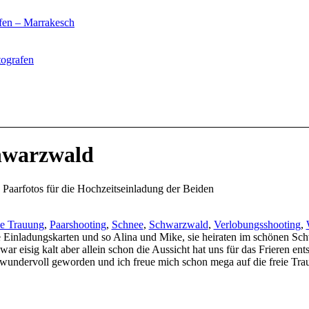
fen – Marrakesch
tografen
hwarzwald
 Paarfotos für die Hochzeitseinladung der Beiden
ie Trauung
,
Paarshooting
,
Schnee
,
Schwarzwald
,
Verlobungsshooting
,
re Einladungskarten und so Alina und Mike, sie heiraten im schönen Sc
r eisig kalt aber allein schon die Aussicht hat uns für das Frieren en
so wundervoll geworden und ich freue mich schon mega auf die freie T