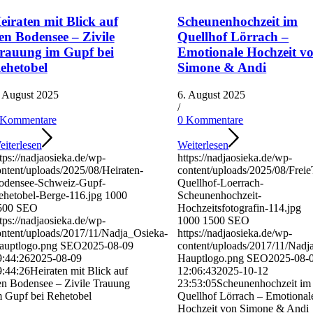
eiraten mit Blick auf
Scheunenhochzeit im
en Bodensee – Zivile
Quellhof Lörrach –
rauung im Gupf bei
Emotionale Hochzeit v
ehetobel
Simone & Andi
. August 2025
6. August 2025
/
 Kommentare
0 Kommentare
iterlesen
Weiterlesen
tps://nadjaosieka.de/wp-
https://nadjaosieka.de/wp-
ntent/uploads/2025/08/Heiraten-
content/uploads/2025/08/Frei
odensee-Schweiz-Gupf-
Quellhof-Loerrach-
ehetobel-Berge-116.jpg
1000
Scheunenhochzeit-
500
SEO
Hochzeitsfotografin-114.jpg
tps://nadjaosieka.de/wp-
1000
1500
SEO
ontent/uploads/2017/11/Nadja_Osieka-
https://nadjaosieka.de/wp-
auptlogo.png
SEO
2025-08-09
content/uploads/2017/11/Nadj
9:44:26
2025-08-09
Hauptlogo.png
SEO
2025-08-
9:44:26
Heiraten mit Blick auf
12:06:43
2025-10-12
en Bodensee – Zivile Trauung
23:53:05
Scheunenhochzeit im
m Gupf bei Rehetobel
Quellhof Lörrach – Emotional
Hochzeit von Simone & Andi