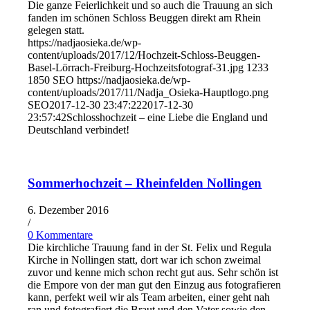
Die ganze Feierlichkeit und so auch die Trauung an sich
fanden im schönen Schloss Beuggen direkt am Rhein
gelegen statt.
https://nadjaosieka.de/wp-
content/uploads/2017/12/Hochzeit-Schloss-Beuggen-
Basel-Lörrach-Freiburg-Hochzeitsfotograf-31.jpg
1233
1850
SEO
https://nadjaosieka.de/wp-
content/uploads/2017/11/Nadja_Osieka-Hauptlogo.png
SEO
2017-12-30 23:47:22
2017-12-30
23:57:42
Schlosshochzeit – eine Liebe die England und
Deutschland verbindet!
Sommerhochzeit – Rheinfelden Nollingen
6. Dezember 2016
/
0 Kommentare
Die kirchliche Trauung fand in der St. Felix und Regula
Kirche in Nollingen statt, dort war ich schon zweimal
zuvor und kenne mich schon recht gut aus. Sehr schön ist
die Empore von der man gut den Einzug aus fotografieren
kann, perfekt weil wir als Team arbeiten, einer geht nah
ran und fotografiert die Braut und den Vater sowie den