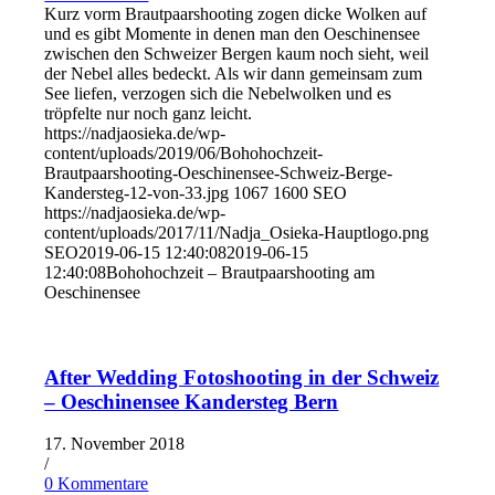
Kurz vorm Brautpaarshooting zogen dicke Wolken auf
und es gibt Momente in denen man den Oeschinensee
zwischen den Schweizer Bergen kaum noch sieht, weil
der Nebel alles bedeckt. Als wir dann gemeinsam zum
See liefen, verzogen sich die Nebelwolken und es
tröpfelte nur noch ganz leicht.
https://nadjaosieka.de/wp-
content/uploads/2019/06/Bohohochzeit-
Brautpaarshooting-Oeschinensee-Schweiz-Berge-
Kandersteg-12-von-33.jpg
1067
1600
SEO
https://nadjaosieka.de/wp-
content/uploads/2017/11/Nadja_Osieka-Hauptlogo.png
SEO
2019-06-15 12:40:08
2019-06-15
12:40:08
Bohohochzeit – Brautpaarshooting am
Oeschinensee
After Wedding Fotoshooting in der Schweiz
– Oeschinensee Kandersteg Bern
17. November 2018
/
0 Kommentare