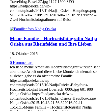
Travelblog-Basel-27.jpg
1127
1500
SEO
https://nadjaosieka.de/wp-
content/uploads/2017/11/Nadja_Osieka-Hauptlogo.png
SEO
2018-06-17 08:17:19
2018-06-17 10:19:37
Island –
Zwei Hochzeitsfotografinnen auf Reise
Meine Familie – Hochzeitsfotografin Nadja
Osieka aus Rheinfelden und Ihre Lieben
18. Oktober 2015
/
0 Kommentare
Ich liebe meine Arbeit als Hochzeitsfotograf wirklich sehr
aber diese Arbeit und diese Liebe könnte ich niemals so
ausleben gäbe es da nicht meine Familie.
https://nadjaosieka.de/wp-
content/uploads/2015/10/NadjaOsieka-Babyfotos-
Hochzeitsfotograf-Basel-Loerrach_0006.jpg
601
900
Nadja Osieka
https://nadjaosieka.de/wp-
content/uploads/2017/11/Nadja_Osieka-Hauptlogo.png
Nadja Osieka
2015-10-18 21:56:32
2016-02-11
15:51:15
Meine Familie – Hochzeitsfotografin Nadja