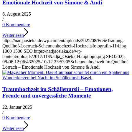
Emotionale Hochzeit von Simone & Andi
6. August 2025
/
0 Kommentare
Weiterlesen
https://nadjaosieka.de/wp-content/uploads/2025/08/FreieTrauung-
Quellhof-Loerrach-Scheunenhochzeit-Hochzeitsfotografin-114.jpg
1000
1500
SEO
https://nadjaosieka.de/wp-
content/uploads/2017/11/Nadja_Osieka-Hauptlogo.png
SEO
2025-
08-06 12:06:43
2025-10-12 23:53:05
Scheunenhochzeit im Quellhof
Lörrach – Emotionale Hochzeit von Simone & Andi
Traumhochzeit im Schällenursli – Emotionen,
Freude und unvergessliche Momente
22. Januar 2025
/
0 Kommentare
Weiterlesen