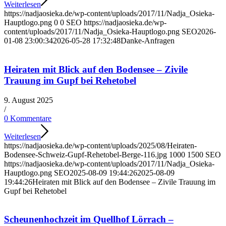
Weiterlesen
https://nadjaosieka.de/wp-content/uploads/2017/11/Nadja_Osieka-
Hauptlogo.png
0
0
SEO
https://nadjaosieka.de/wp-
content/uploads/2017/11/Nadja_Osieka-Hauptlogo.png
SEO
2026-
01-08 23:00:34
2026-05-28 17:32:48
Danke-Anfragen
Heiraten mit Blick auf den Bodensee – Zivile
Trauung im Gupf bei Rehetobel
9. August 2025
/
0 Kommentare
Weiterlesen
https://nadjaosieka.de/wp-content/uploads/2025/08/Heiraten-
Bodensee-Schweiz-Gupf-Rehetobel-Berge-116.jpg
1000
1500
SEO
https://nadjaosieka.de/wp-content/uploads/2017/11/Nadja_Osieka-
Hauptlogo.png
SEO
2025-08-09 19:44:26
2025-08-09
19:44:26
Heiraten mit Blick auf den Bodensee – Zivile Trauung im
Gupf bei Rehetobel
Scheunenhochzeit im Quellhof Lörrach –