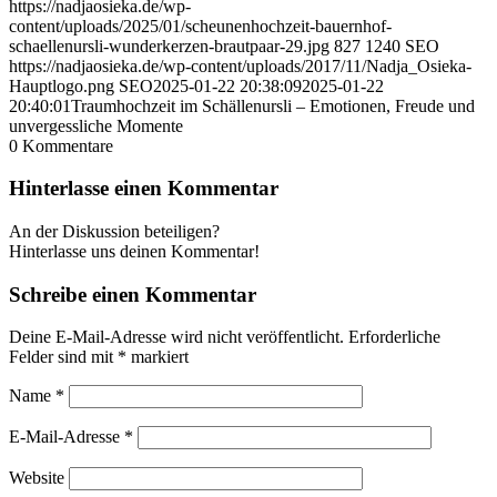
https://nadjaosieka.de/wp-
content/uploads/2025/01/scheunenhochzeit-bauernhof-
schaellenursli-wunderkerzen-brautpaar-29.jpg
827
1240
SEO
https://nadjaosieka.de/wp-content/uploads/2017/11/Nadja_Osieka-
Hauptlogo.png
SEO
2025-01-22 20:38:09
2025-01-22
20:40:01
Traumhochzeit im Schällenursli – Emotionen, Freude und
unvergessliche Momente
0
Kommentare
Hinterlasse einen Kommentar
An der Diskussion beteiligen?
Hinterlasse uns deinen Kommentar!
Schreibe einen Kommentar
Deine E-Mail-Adresse wird nicht veröffentlicht.
Erforderliche
Felder sind mit
*
markiert
Name
*
E-Mail-Adresse
*
Website