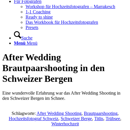
Für Fotografen
Workshop für Hochzeitsfotografen – Marrakesch
1-1 Coaching
Ready to shine
Das Workbook für Hochzeitsfotografen
Presets
Suche
Menü
Menü
After Wedding
Brautpaarshooting in den
Schweizer Bergen
Eine wundervolle Erfahrung war das After Wedding Shooting in
den Schweizer Bergen im Schnee.
Schlagworte:
After Wedding Shooting
,
Brautpaarshooting
,
Hochzeitsfotograf Schweiz
,
Schweizer Berge
,
Titlis
,
Trübsee
,
Winterhochzeit