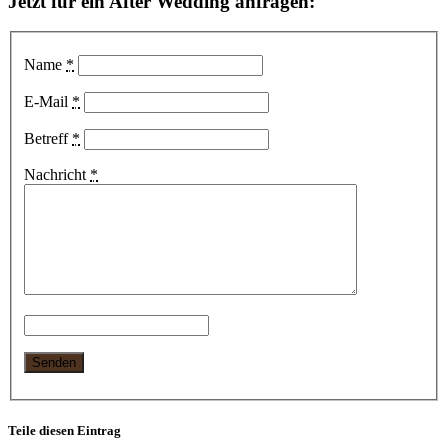
Jetzt für ein After Wedding anfragen:
Name
*
E-Mail
*
Betreff
*
Nachricht
*
Teile diesen Eintrag