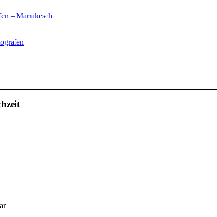
fen – Marrakesch
tografen
hzeit
ar