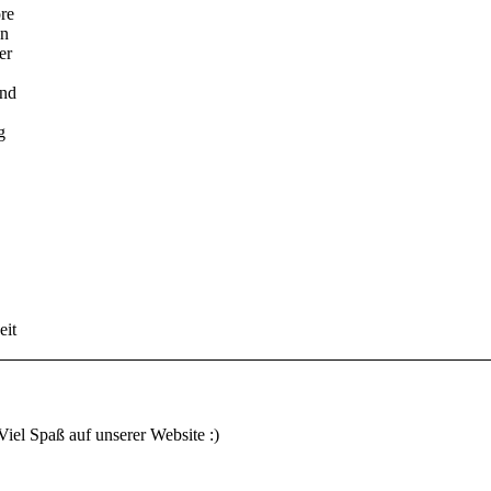
ore
en
er
und
g
it
 Viel Spaß auf unserer Website :)