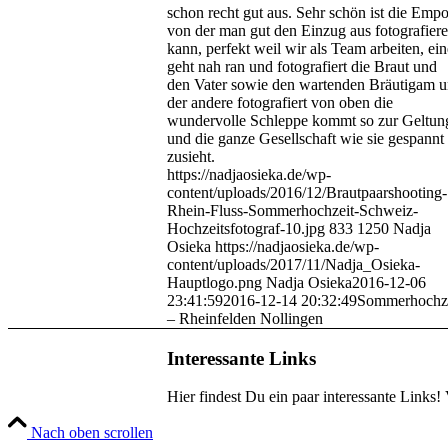
schon recht gut aus. Sehr schön ist die Emp
von der man gut den Einzug aus fotografier
kann, perfekt weil wir als Team arbeiten, ein
geht nah ran und fotografiert die Braut und
den Vater sowie den wartenden Bräutigam 
der andere fotografiert von oben die
wundervolle Schleppe kommt so zur Geltun
und die ganze Gesellschaft wie sie gespannt
zusieht.
https://nadjaosieka.de/wp-
content/uploads/2016/12/Brautpaarshooting-
Rhein-Fluss-Sommerhochzeit-Schweiz-
Hochzeitsfotograf-10.jpg
833
1250
Nadja
Osieka
https://nadjaosieka.de/wp-
content/uploads/2017/11/Nadja_Osieka-
Hauptlogo.png
Nadja Osieka
2016-12-06
23:41:59
2016-12-14 20:32:49
Sommerhochze
– Rheinfelden Nollingen
Interessante Links
Hier findest Du ein paar interessante Links!
Nach oben scrollen