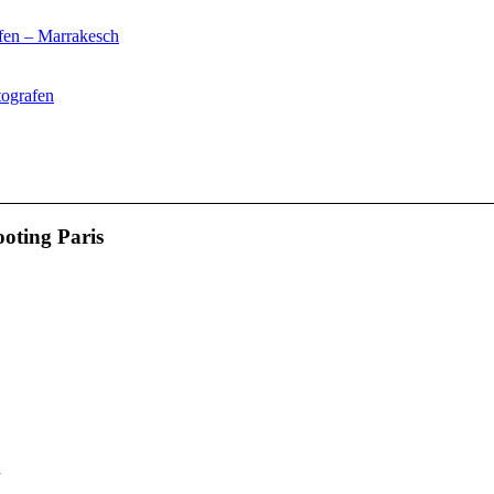
fen – Marrakesch
tografen
oting Paris
n