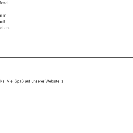
Basel.
n in
 mit
ichen.
nks! Viel Spaß auf unserer Website :)